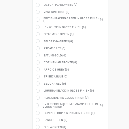
OSTUNI PEARL WHITE (
0
)
VARESINE BLUE (
0
)
BRITISH RACING GREEN IN GLOSS FINISH
0
)
(
ICY WHITE IN GLOSS FINISH (
0
)
GRASMERE GREEN (
0
)
BELGRAVIA GREEN (
0
)
ZADAR GREY (
0
)
BATUMI GOLD (
0
)
CORINTHIAN BRONZE (
0
)
ARROIOS GREY (
0
)
TRIBECA BLUE (
0
)
SEDONA RED (
0
)
LIGURIAN BLACK IN GLOSS FINISH (
0
)
FLUX SILVER IN GLOSS FINISH (
0
)
SV BESPOKE MATCH-TO-SAMPLE BLUE IN
0
)
GLOSS FINISH (
SUNRISE COPPER IN SATIN FINISH (
0
)
FAROE GREEN (
0
)
GIOLA GREEN (
0
)