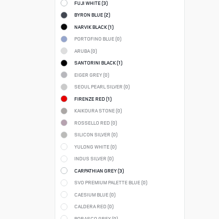
FUJI WHITE (
3
)
BYRON BLUE (
2
)
NARVIK BLACK (
1
)
PORTOFINO BLUE (
0
)
ARUBA (
0
)
SANTORINI BLACK (
1
)
EIGER GREY (
0
)
SEOUL PEARL SILVER (
0
)
FIRENZE RED (
1
)
KAIKOURA STONE (
0
)
ROSSELLO RED (
0
)
SILICON SILVER (
0
)
YULONG WHITE (
0
)
INDUS SILVER (
0
)
CARPATHIAN GREY (
3
)
SVO PREMIUM PALETTE BLUE (
0
)
CAESIUM BLUE (
0
)
CALDERA RED (
0
)
BORASCO GREY (
0
)