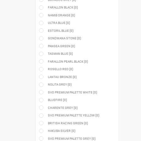
FARALLON BLACK (
0
)
NAMIB ORANGE (
0
)
ULTRA BLUE (
0
)
ESTORIL BLUE (
0
)
GONDWANA STONE (
0
)
PANGEA GREEN (
0
)
TASMAN BLUE (
0
)
FARALLON PEARL BLACK (
0
)
ROSELLO RED (
0
)
LANTAU BRONZE (
0
)
NOLITA GREY (
0
)
SVO PREMIUM PALETTE WHITE (
0
)
BLUEFIRE (
0
)
CHARENTE GREY (
0
)
SVO PREMIUM PALETTE YELLOW (
0
)
BRITISH RACING GREEN (
0
)
HAKUBA SILVER (
0
)
SVO PREMIUM PALETTE GREY (
0
)