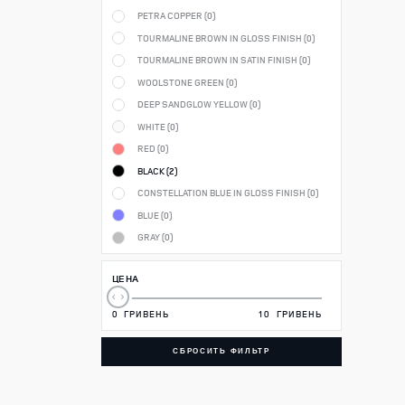
PETRA COPPER (
0
)
TOURMALINE BROWN IN GLOSS FINISH (
0
)
TOURMALINE BROWN IN SATIN FINISH (
0
)
WOOLSTONE GREEN (
0
)
DEEP SANDGLOW YELLOW (
0
)
WHITE (
0
)
RED (
0
)
BLACK (
2
)
CONSTELLATION BLUE IN GLOSS FINISH (
0
)
BLUE (
0
)
GRAY (
0
)
ЦЕНА
0
ГРИВЕНЬ
10
ГРИВЕНЬ
СБРОСИТЬ ФИЛЬТР