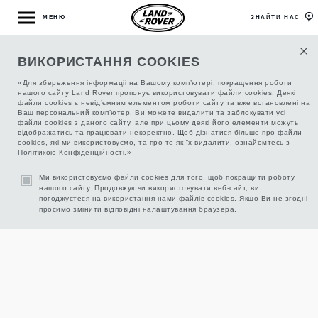
МЕНЮ
ЗНАЙТИ НАС
ВИКОРИСТАННЯ COOKIES
ОФИЦИАЛЬНЫЕ АВТОМОБИЛИ ЛЕНД РОВЕР
«Для збереження інформаціі на Вашому комп’ютері, покращення роботи
С ПРОБЕГОМ
нашого сайту Land Rover пропонує використовувати файли cookies. Деякі
файли cookies є невід’ємним елементом роботи сайту та вже встановлені на
Ваш персональний комп’ютер. Ви можете видалити та заблокувати усі
файли cookies з даного сайту, але при цьому деякі його елементи можуть
відображатись та працювати некоректно. Щоб дізнатися більше про файли
0
/
0
ФІЛЬТР
cookies, які ми використовуємо, та про те як їх видалити, ознайомтесь з
Політикою Конфіденційності.»
НА ДАННЫЙ МОМЕНТ В ЭТОМ РАЗДЕЛЕ САЙТА НИЧЕГО
Ми використовуємо файли cookies для того, щоб покращити роботу
нашого сайту. Продовжуючи використовувати веб-сайт, ви
НЕТ ДЛЯ ОТОБРАЖЕНИЯ, НО ВСКОРЕ ПОЯВИТСЯ.
погоджуєтеся на використання нами файлів cookies. Якщо Ви не згодні
просимо змінити відповідні налаштування браузера.