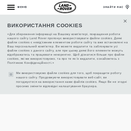
МЕНЮ
ЗНАЙТИ НАС
ВИКОРИСТАННЯ COOKIES
ОФИЦИАЛЬНЫЕ АВТОМОБИЛИ ЛЕНД РОВЕР
«Для збереження інформаціі на Вашому комп’ютері, покращення роботи
С ПРОБЕГОМ
нашого сайту Land Rover пропонує використовувати файли cookies. Деякі
файли cookies є невід’ємним елементом роботи сайту та вже встановлені на
Ваш персональний комп’ютер. Ви можете видалити та заблокувати усі
файли cookies з даного сайту, але при цьому деякі його елементи можуть
відображатись та працювати некоректно. Щоб дізнатися більше про файли
0
/
0
ФІЛЬТР
cookies, які ми використовуємо, та про те як їх видалити, ознайомтесь з
Політикою Конфіденційності.»
НА ДАННЫЙ МОМЕНТ В ЭТОМ РАЗДЕЛЕ САЙТА НИЧЕГО
Ми використовуємо файли cookies для того, щоб покращити роботу
нашого сайту. Продовжуючи використовувати веб-сайт, ви
НЕТ ДЛЯ ОТОБРАЖЕНИЯ, НО ВСКОРЕ ПОЯВИТСЯ.
погоджуєтеся на використання нами файлів cookies. Якщо Ви не згодні
просимо змінити відповідні налаштування браузера.