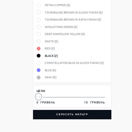
PETRA COPPER (
0
)
TOURMALINE BROWN IN GLOSS FINISH (
0
)
TOURMALINE BROWN IN SATIN FINISH (
0
)
WOOLSTONE GREEN (
0
)
DEEP SANDGLOW YELLOW (
0
)
WHITE (
0
)
RED (
0
)
BLACK (
2
)
CONSTELLATION BLUE IN GLOSS FINISH (
0
)
BLUE (
0
)
GRAY (
0
)
ЦЕНА
0
ГРИВЕНЬ
10
ГРИВЕНЬ
СБРОСИТЬ ФИЛЬТР