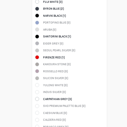
FUJI WHITE (
3
)
BYRON BLUE (
2
)
NARVIK BLACK (
1
)
PORTOFINO BLUE (
0
)
ARUBA (
0
)
SANTORINI BLACK (
1
)
EIGER GREY (
0
)
SEOUL PEARL SILVER (
0
)
FIRENZE RED (
1
)
KAIKOURA STONE (
0
)
ROSSELLO RED (
0
)
SILICON SILVER (
0
)
YULONG WHITE (
0
)
INDUS SILVER (
0
)
CARPATHIAN GREY (
3
)
SVO PREMIUM PALETTE BLUE (
0
)
CAESIUM BLUE (
0
)
CALDERA RED (
0
)
BORASCO GREY (
0
)