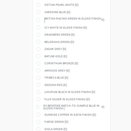
OSTUNI PEARL WHITE (
0
)
VARESINE BLUE (
0
)
BRITISH RACING GREEN IN GLOSS FINISH
0
)
(
ICY WHITE IN GLOSS FINISH (
0
)
GRASMERE GREEN (
0
)
BELGRAVIA GREEN (
0
)
ZADAR GREY (
0
)
BATUMI GOLD (
0
)
CORINTHIAN BRONZE (
0
)
ARROIOS GREY (
0
)
TRIBECA BLUE (
0
)
SEDONA RED (
0
)
LIGURIAN BLACK IN GLOSS FINISH (
0
)
FLUX SILVER IN GLOSS FINISH (
0
)
SV BESPOKE MATCH-TO-SAMPLE BLUE IN
0
)
GLOSS FINISH (
SUNRISE COPPER IN SATIN FINISH (
0
)
FAROE GREEN (
0
)
GIOLA GREEN (
0
)