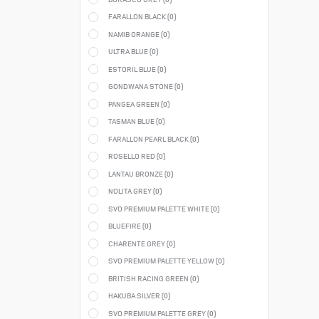
FARALLON BLACK (
0
)
NAMIB ORANGE (
0
)
ULTRA BLUE (
0
)
ESTORIL BLUE (
0
)
GONDWANA STONE (
0
)
PANGEA GREEN (
0
)
TASMAN BLUE (
0
)
FARALLON PEARL BLACK (
0
)
ROSELLO RED (
0
)
LANTAU BRONZE (
0
)
NOLITA GREY (
0
)
SVO PREMIUM PALETTE WHITE (
0
)
BLUEFIRE (
0
)
CHARENTE GREY (
0
)
SVO PREMIUM PALETTE YELLOW (
0
)
BRITISH RACING GREEN (
0
)
HAKUBA SILVER (
0
)
SVO PREMIUM PALETTE GREY (
0
)