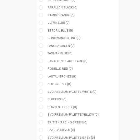
FARALLON BLACK (
0
)
NAMIB ORANGE (
0
)
ULTRA BLUE (
0
)
ESTORIL BLUE (
0
)
GONDWANA STONE (
0
)
PANGEA GREEN (
0
)
TASMAN BLUE (
0
)
FARALLON PEARL BLACK (
0
)
ROSELLO RED (
0
)
LANTAU BRONZE (
0
)
NOLITA GREY (
0
)
SVO PREMIUM PALETTE WHITE (
0
)
BLUEFIRE (
0
)
CHARENTE GREY (
0
)
SVO PREMIUM PALETTE YELLOW (
0
)
BRITISH RACING GREEN (
0
)
HAKUBA SILVER (
0
)
SVO PREMIUM PALETTE GREY (
0
)