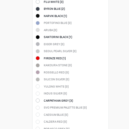
FUJI WHITE (
3
)
BYRON BLUE (
2
)
NARVIK BLACK (
1
)
PORTOFINO BLUE (
0
)
ARUBA (
0
)
SANTORINI BLACK (
1
)
EIGER GREY (
0
)
SEOUL PEARL SILVER (
0
)
FIRENZE RED (
1
)
KAIKOURA STONE (
0
)
ROSSELLO RED (
0
)
SILICON SILVER (
0
)
YULONG WHITE (
0
)
INDUS SILVER (
0
)
CARPATHIAN GREY (
3
)
SVO PREMIUM PALETTE BLUE (
0
)
CAESIUM BLUE (
0
)
CALDERA RED (
0
)
BORASCO GREY (
0
)