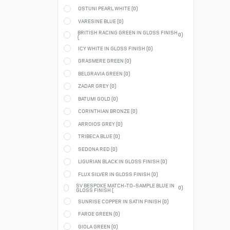
OSTUNI PEARL WHITE (
0
)
VARESINE BLUE (
0
)
BRITISH RACING GREEN IN GLOSS FINISH
0
)
(
ICY WHITE IN GLOSS FINISH (
0
)
GRASMERE GREEN (
0
)
BELGRAVIA GREEN (
0
)
ZADAR GREY (
0
)
BATUMI GOLD (
0
)
CORINTHIAN BRONZE (
0
)
ARROIOS GREY (
0
)
TRIBECA BLUE (
0
)
SEDONA RED (
0
)
LIGURIAN BLACK IN GLOSS FINISH (
0
)
FLUX SILVER IN GLOSS FINISH (
0
)
SV BESPOKE MATCH-TO-SAMPLE BLUE IN
0
)
GLOSS FINISH (
SUNRISE COPPER IN SATIN FINISH (
0
)
FAROE GREEN (
0
)
GIOLA GREEN (
0
)