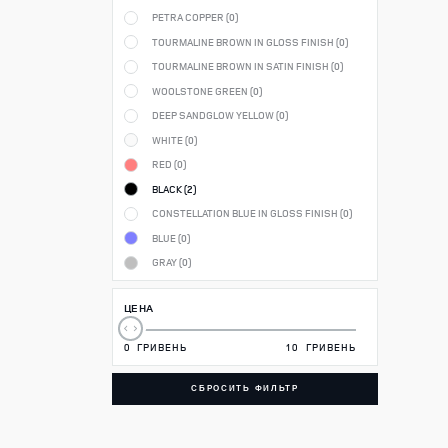
PETRA COPPER (
0
)
TOURMALINE BROWN IN GLOSS FINISH (
0
)
TOURMALINE BROWN IN SATIN FINISH (
0
)
WOOLSTONE GREEN (
0
)
DEEP SANDGLOW YELLOW (
0
)
WHITE (
0
)
RED (
0
)
BLACK (
2
)
CONSTELLATION BLUE IN GLOSS FINISH (
0
)
BLUE (
0
)
GRAY (
0
)
ЦЕНА
0
ГРИВЕНЬ
10
ГРИВЕНЬ
СБРОСИТЬ ФИЛЬТР