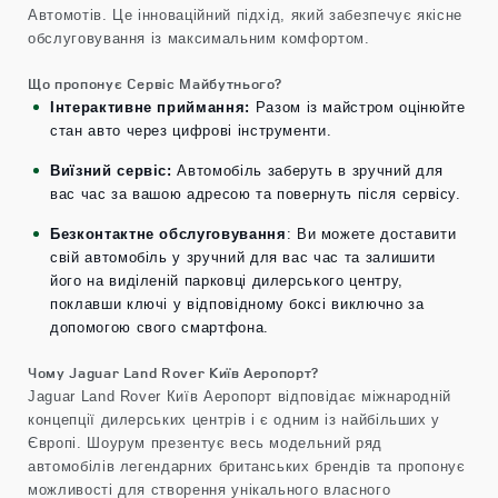
Автомотів. Це інноваційний підхід, який забезпечує якісне
обслуговування із максимальним комфортом.
Що пропонує Сервіс Майбутнього?
Інтерактивне приймання:
Разом із майстром оцінюйте
стан авто через цифрові інструменти.
Виїзний сервіс:
Автомобіль заберуть в зручний для
вас час за вашою адресою та повернуть після сервісу.
Безконтактне обслуговування
: Ви можете доставити
свій автомобіль у зручний для вас час та залишити
його на виділеній парковці дилерського центру,
поклавши ключі у відповідному боксі виключно за
допомогою свого смартфона.
Чому Jaguar Land Rover Київ Аеропорт?
Jaguar Land Rover Київ Аеропорт відповідає міжнародній
концепції дилерських центрів і є одним із найбільших у
Європі. Шоурум презентує весь модельний ряд
автомобілів легендарних британських брендів та пропонує
можливості для створення унікального власного