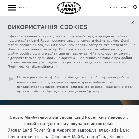
МЕНЮ
ЗНАЙТИ НАС
ВИКОРИСТАННЯ COOKIES
СЕРВИС БУДУЩЕГО JAGUAR LAND ROVER
«Для збереження інформаціі на Вашому комп’ютері, покращення роботи
KYIV AIRPORT
нашого сайту Land Rover пропонує використовувати файли cookies. Деякі
файли cookies є невід’ємним елементом роботи сайту та вже встановлені на
Ваш персональний комп’ютер. Ви можете видалити та заблокувати усі
файли cookies з даного сайту, але при цьому деякі його елементи можуть
відображатись та працювати некоректно. Щоб дізнатися більше про файли
cookies, які ми використовуємо, та про те як їх видалити, ознайомтесь з
Політикою Конфіденційності.»
Ми використовуємо файли cookies для того, щоб покращити роботу
нашого сайту. Продовжуючи використовувати веб-сайт, ви
погоджуєтеся на використання нами файлів cookies. Якщо Ви не згодні
просимо змінити відповідні налаштування браузера.
Сервіс Майбутнього від Jaguar Land Rover Київ Аеропорт:
новий стандарт обслуговування автомобілів
Jaguar Land Rover Київ Аеропорт запрошує власників Land
Rover скористатись "Сервісом Майбутнього" від Віннер