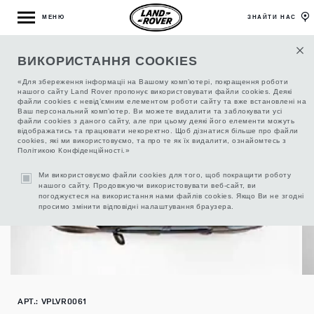
МЕНЮ
ЗНАЙТИ НАС
ВИКОРИСТАННЯ COOKIES
БОКС БАГАЖНЫЙ АЕРОДИНАМИЧЕСКИЙ
«Для збереження інформаціі на Вашому комп’ютері, покращення роботи
нашого сайту Land Rover пропонує використовувати файли cookies. Деякі
файли cookies є невід’ємним елементом роботи сайту та вже встановлені на
Ваш персональний комп’ютер. Ви можете видалити та заблокувати усі
файли cookies з даного сайту, але при цьому деякі його елементи можуть
відображатись та працювати некоректно. Щоб дізнатися більше про файли
cookies, які ми використовуємо, та про те як їх видалити, ознайомтесь з
Політикою Конфіденційності.»
Ми використовуємо файли cookies для того, щоб покращити роботу
нашого сайту. Продовжуючи використовувати веб-сайт, ви
погоджуєтеся на використання нами файлів cookies. Якщо Ви не згодні
просимо змінити відповідні налаштування браузера.
АРТ.: VPLVR0061