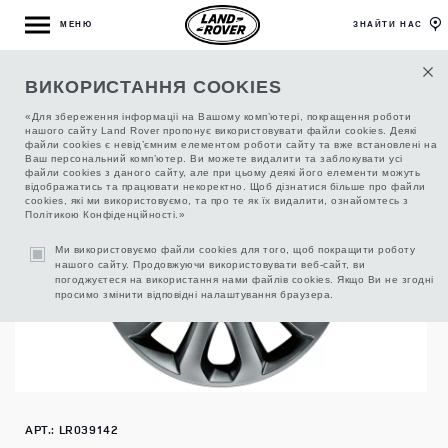
МЕНЮ
ЗНАЙТИ НАС
ВИКОРИСТАННЯ COOKIES
ДИСК ЛЕГКОСПЛАВНЫЙ R20
«Для збереження інформаціі на Вашому комп’ютері, покращення роботи
нашого сайту Land Rover пропонує використовувати файли cookies. Деякі
файли cookies є невід’ємним елементом роботи сайту та вже встановлені на
Ваш персональний комп’ютер. Ви можете видалити та заблокувати усі
файли cookies з даного сайту, але при цьому деякі його елементи можуть
відображатись та працювати некоректно. Щоб дізнатися більше про файли
cookies, які ми використовуємо, та про те як їх видалити, ознайомтесь з
Політикою Конфіденційності.»
Ми використовуємо файли cookies для того, щоб покращити роботу
нашого сайту. Продовжуючи використовувати веб-сайт, ви
погоджуєтеся на використання нами файлів cookies. Якщо Ви не згодні
просимо змінити відповідні налаштування браузера.
АРТ.: LR039142