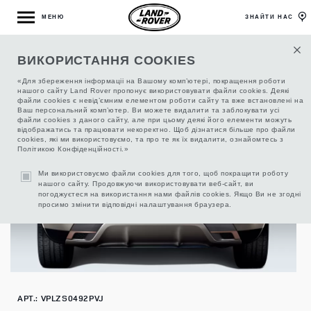
МЕНЮ
ЗНАЙТИ НАС
ВИКОРИСТАННЯ COOKIES
КОВРИК БАГАЖНОГО ОТДЕЛЕНИЯ PREMIUM
«Для збереження інформаціі на Вашому комп’ютері, покращення роботи
нашого сайту Land Rover пропонує використовувати файли cookies. Деякі
файли cookies є невід’ємним елементом роботи сайту та вже встановлені на
Ваш персональний комп’ютер. Ви можете видалити та заблокувати усі
файли cookies з даного сайту, але при цьому деякі його елементи можуть
відображатись та працювати некоректно. Щоб дізнатися більше про файли
cookies, які ми використовуємо, та про те як їх видалити, ознайомтесь з
Політикою Конфіденційності.»
Ми використовуємо файли cookies для того, щоб покращити роботу
нашого сайту. Продовжуючи використовувати веб-сайт, ви
погоджуєтеся на використання нами файлів cookies. Якщо Ви не згодні
просимо змінити відповідні налаштування браузера.
АРТ.: VPLZS0492PVJ