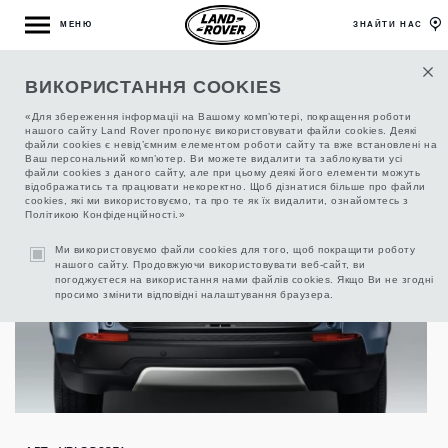
МЕНЮ
ЗНАЙТИ НАС
ВИКОРИСТАННЯ COOKIES
КОВРИК БАГАЖНОГО ОТДЕЛЕНИЯ С
БОРТАМИ
«Для збереження інформаціі на Вашому комп’ютері, покращення роботи
нашого сайту Land Rover пропонує використовувати файли cookies. Деякі
файли cookies є невід’ємним елементом роботи сайту та вже встановлені на
Ваш персональний комп’ютер. Ви можете видалити та заблокувати усі
файли cookies з даного сайту, але при цьому деякі його елементи можуть
відображатись та працювати некоректно. Щоб дізнатися більше про файли
cookies, які ми використовуємо, та про те як їх видалити, ознайомтесь з
Політикою Конфіденційності.»
Ми використовуємо файли cookies для того, щоб покращити роботу
нашого сайту. Продовжуючи використовувати веб-сайт, ви
погоджуєтеся на використання нами файлів cookies. Якщо Ви не згодні
просимо змінити відповідні налаштування браузера.