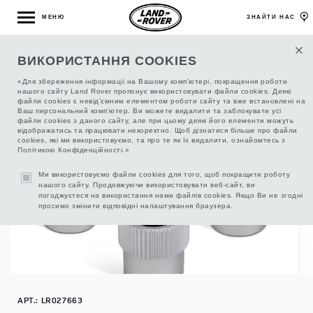
МЕНЮ
ЗНАЙТИ НАС
ВИКОРИСТАННЯ COOKIES
КОЛПАЧКИ НА ВЕНТИЛЬ, КОМПЛЕКТ
«Для збереження інформаціі на Вашому комп’ютері, покращення роботи
нашого сайту Land Rover пропонує використовувати файли cookies. Деякі
файли cookies є невід’ємним елементом роботи сайту та вже встановлені на
Ваш персональний комп’ютер. Ви можете видалити та заблокувати усі
файли cookies з даного сайту, але при цьому деякі його елементи можуть
відображатись та працювати некоректно. Щоб дізнатися більше про файли
cookies, які ми використовуємо, та про те як їх видалити, ознайомтесь з
Політикою Конфіденційності.»
Ми використовуємо файли cookies для того, щоб покращити роботу
нашого сайту. Продовжуючи використовувати веб-сайт, ви
погоджуєтеся на використання нами файлів cookies. Якщо Ви не згодні
просимо змінити відповідні налаштування браузера.
АРТ.: LR027663