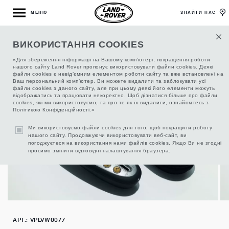
МЕНЮ
ЗНАЙТИ НАС
ВИКОРИСТАННЯ COOKIES
МАНОМЕТР
«Для збереження інформаціі на Вашому комп’ютері, покращення роботи
нашого сайту Land Rover пропонує використовувати файли cookies. Деякі
файли cookies є невід’ємним елементом роботи сайту та вже встановлені на
Ваш персональний комп’ютер. Ви можете видалити та заблокувати усі
файли cookies з даного сайту, але при цьому деякі його елементи можуть
відображатись та працювати некоректно. Щоб дізнатися більше про файли
cookies, які ми використовуємо, та про те як їх видалити, ознайомтесь з
Політикою Конфіденційності.»
Ми використовуємо файли cookies для того, щоб покращити роботу
нашого сайту. Продовжуючи використовувати веб-сайт, ви
погоджуєтеся на використання нами файлів cookies. Якщо Ви не згодні
просимо змінити відповідні налаштування браузера.
АРТ.: VPLVW0077