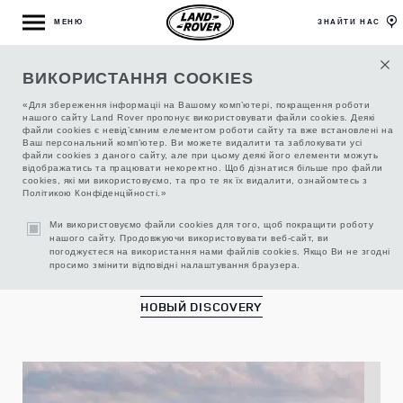
МЕНЮ
ЗНАЙТИ НАС
ВИКОРИСТАННЯ COOKIES
АКСЕССУАРЫ ДЛЯ LAND ROVER
«Для збереження інформаціі на Вашому комп’ютері, покращення роботи
нашого сайту Land Rover пропонує використовувати файли cookies. Деякі
файли cookies є невід’ємним елементом роботи сайту та вже встановлені на
Ваш персональний комп’ютер. Ви можете видалити та заблокувати усі
файли cookies з даного сайту, але при цьому деякі його елементи можуть
відображатись та працювати некоректно. Щоб дізнатися більше про файли
cookies, які ми використовуємо, та про те як їх видалити, ознайомтесь з
Політикою Конфіденційності.»
Ми використовуємо файли cookies для того, щоб покращити роботу
нашого сайту. Продовжуючи використовувати веб-сайт, ви
погоджуєтеся на використання нами файлів cookies. Якщо Ви не згодні
просимо змінити відповідні налаштування браузера.
НОВЫЙ DISCOVERY