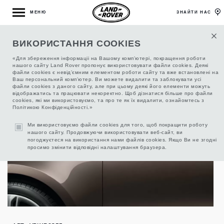
МЕНЮ
ЗНАЙТИ НАС
ВИКОРИСТАННЯ COOKIES
ВОЗДУХОЗАБОРНИКИ БОКОВЫЕ ИЗ
УГЛЕВОЛОКНА
«Для збереження інформаціі на Вашому комп’ютері, покращення роботи
нашого сайту Land Rover пропонує використовувати файли cookies. Деякі
файли cookies є невід’ємним елементом роботи сайту та вже встановлені на
Ваш персональний комп’ютер. Ви можете видалити та заблокувати усі
файли cookies з даного сайту, але при цьому деякі його елементи можуть
відображатись та працювати некоректно. Щоб дізнатися більше про файли
cookies, які ми використовуємо, та про те як їх видалити, ознайомтесь з
Політикою Конфіденційності.»
Ми використовуємо файли cookies для того, щоб покращити роботу
нашого сайту. Продовжуючи використовувати веб-сайт, ви
погоджуєтеся на використання нами файлів cookies. Якщо Ви не згодні
просимо змінити відповідні налаштування браузера.