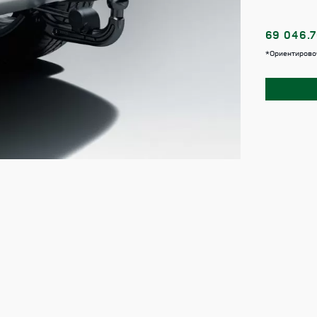
69 046.
*Ориентирово