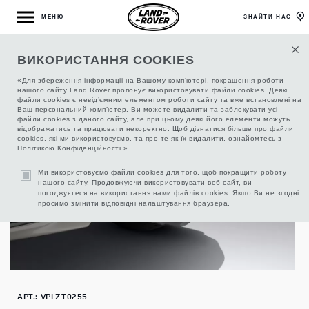
МЕНЮ
ЗНАЙТИ НАС
ВИКОРИСТАННЯ COOKIES
УСТРОЙСТВО ПРИЦЕПНОЕ СЪЕМНОЕ
«Для збереження інформаціі на Вашому комп’ютері, покращення роботи
нашого сайту Land Rover пропонує використовувати файли cookies. Деякі
файли cookies є невід’ємним елементом роботи сайту та вже встановлені на
Ваш персональний комп’ютер. Ви можете видалити та заблокувати усі
файли cookies з даного сайту, але при цьому деякі його елементи можуть
відображатись та працювати некоректно. Щоб дізнатися більше про файли
cookies, які ми використовуємо, та про те як їх видалити, ознайомтесь з
Політикою Конфіденційності.»
Ми використовуємо файли cookies для того, щоб покращити роботу
нашого сайту. Продовжуючи використовувати веб-сайт, ви
погоджуєтеся на використання нами файлів cookies. Якщо Ви не згодні
просимо змінити відповідні налаштування браузера.
АРТ.: VPLZT0255