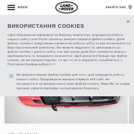
МЕНЮ
ЗНАЙТИ НАС
ВИКОРИСТАННЯ COOKIES
РЕЙЛИНГИ И ПОПЕРЕЧИНЫ СЕРЕБРЯНЫЕ,
КОМПЛЕКТ
«Для збереження інформаціі на Вашому комп’ютері, покращення роботи
нашого сайту Land Rover пропонує використовувати файли cookies. Деякі
файли cookies є невід’ємним елементом роботи сайту та вже встановлені на
Ваш персональний комп’ютер. Ви можете видалити та заблокувати усі
файли cookies з даного сайту, але при цьому деякі його елементи можуть
відображатись та працювати некоректно. Щоб дізнатися більше про файли
cookies, які ми використовуємо, та про те як їх видалити, ознайомтесь з
Політикою Конфіденційності.»
Ми використовуємо файли cookies для того, щоб покращити роботу
нашого сайту. Продовжуючи використовувати веб-сайт, ви
погоджуєтеся на використання нами файлів cookies. Якщо Ви не згодні
просимо змінити відповідні налаштування браузера.