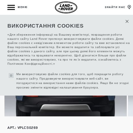
МЕНЮ
ЗНАЙТИ НАС
ВИКОРИСТАННЯ COOKIES
СЕТКА БАГАЖНОГО ОТДЕЛЕНИЯ
«Для збереження інформаціі на Вашому комп’ютері, покращення роботи
нашого сайту Land Rover пропонує використовувати файли cookies. Деякі
файли cookies є невід’ємним елементом роботи сайту та вже встановлені на
Ваш персональний комп’ютер. Ви можете видалити та заблокувати усі
файли cookies з даного сайту, але при цьому деякі його елементи можуть
відображатись та працювати некоректно. Щоб дізнатися більше про файли
cookies, які ми використовуємо, та про те як їх видалити, ознайомтесь з
Політикою Конфіденційності.»
Ми використовуємо файли cookies для того, щоб покращити роботу
нашого сайту. Продовжуючи використовувати веб-сайт, ви
погоджуєтеся на використання нами файлів cookies. Якщо Ви не згодні
просимо змінити відповідні налаштування браузера.
АРТ.: VPLCS0269