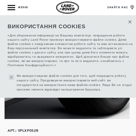
МЕНЮ
ЗНАЙТИ НАС
ВИКОРИСТАННЯ COOKIES
БРИЗКОВИКИ ПЕРЕДНІ, КОМПЛЕКТ
«Для збереження інформаціі на Вашому комп’ютері, покращення роботи
нашого сайту Land Rover пропонує використовувати файли cookies. Деякі
файли cookies є невід’ємним елементом роботи сайту та вже встановлені на
Ваш персональний комп’ютер. Ви можете видалити та заблокувати усі
файли cookies з даного сайту, але при цьому деякі його елементи можуть
відображатись та працювати некоректно. Щоб дізнатися більше про файли
cookies, які ми використовуємо, та про те як їх видалити, ознайомтесь з
Політикою Конфіденційності.»
Ми використовуємо файли cookies для того, щоб покращити роботу
нашого сайту. Продовжуючи використовувати веб-сайт, ви
погоджуєтеся на використання нами файлів cookies. Якщо Ви не згодні
просимо змінити відповідні налаштування браузера.
АРТ.: VPLXP0528