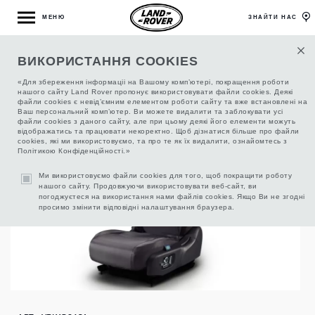
МЕНЮ
ЗНАЙТИ НАС
ВИКОРИСТАННЯ COOKIES
ВОДОНЕПРОНИЦАЕМЫЕ ЧЕХЛЫ НА
ПЕРЕДНИЕ СИДЕНИЯ, ЦВЕТ EBONY
«Для збереження інформаціі на Вашому комп’ютері, покращення роботи
нашого сайту Land Rover пропонує використовувати файли cookies. Деякі
файли cookies є невід’ємним елементом роботи сайту та вже встановлені на
Ваш персональний комп’ютер. Ви можете видалити та заблокувати усі
файли cookies з даного сайту, але при цьому деякі його елементи можуть
відображатись та працювати некоректно. Щоб дізнатися більше про файли
cookies, які ми використовуємо, та про те як їх видалити, ознайомтесь з
Політикою Конфіденційності.»
Ми використовуємо файли cookies для того, щоб покращити роботу
нашого сайту. Продовжуючи використовувати веб-сайт, ви
погоджуєтеся на використання нами файлів cookies. Якщо Ви не згодні
просимо змінити відповідні налаштування браузера.