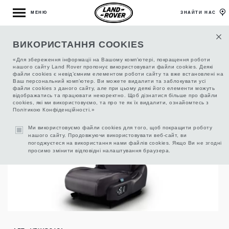
МЕНЮ
ЗНАЙТИ НАС
ВИКОРИСТАННЯ COOKIES
ВОДОНЕПРОНИКНІ ЧОХЛИ НА ПЕРЕДНІ
СИДІННЯ, КОЛІР EBONY
«Для збереження інформаціі на Вашому комп’ютері, покращення роботи
нашого сайту Land Rover пропонує використовувати файли cookies. Деякі
файли cookies є невід’ємним елементом роботи сайту та вже встановлені на
Ваш персональний комп’ютер. Ви можете видалити та заблокувати усі
файли cookies з даного сайту, але при цьому деякі його елементи можуть
відображатись та працювати некоректно. Щоб дізнатися більше про файли
cookies, які ми використовуємо, та про те як їх видалити, ознайомтесь з
Політикою Конфіденційності.»
Ми використовуємо файли cookies для того, щоб покращити роботу
нашого сайту. Продовжуючи використовувати веб-сайт, ви
погоджуєтеся на використання нами файлів cookies. Якщо Ви не згодні
просимо змінити відповідні налаштування браузера.