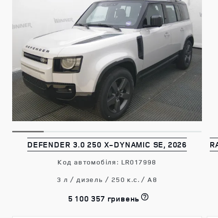
DEFENDER 3.0 250 X-DYNAMIC SE, 2026
R
Код автомобіля: LR017998
3 л / дизель / 250 к.с. / A8
5 100 357 гривень