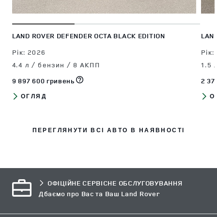
LAND ROVER DEFENDER OCTA BLACK EDITION
LAN
Piк: 2026
Piк:
4.4 л / бензин / 8 АКПП
1.5 
9 897 600 гривень
2 37
ОГЛЯД
О
ПЕРЕГЛЯНУТИ ВСІ АВТО В НАЯВНОСТІ
ОФІЦІЙНЕ СЕРВІСНЕ ОБСЛУГОВУВАННЯ
Дбаємо про Вас та Ваш Land Rover