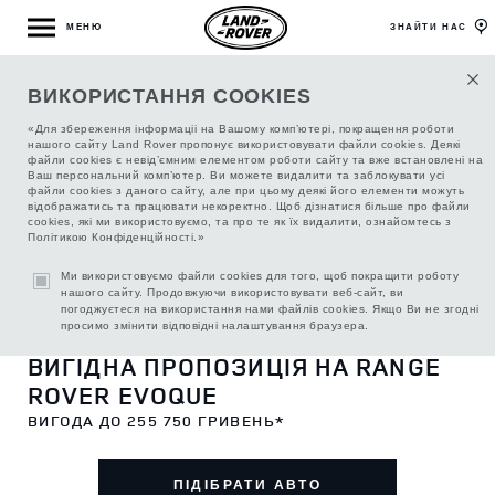
МЕНЮ
ЗНАЙТИ НАС
ВИКОРИСТАННЯ COOKIES
«Для збереження інформаціі на Вашому комп’ютері, покращення роботи
нашого сайту Land Rover пропонує використовувати файли cookies. Деякі
файли cookies є невід’ємним елементом роботи сайту та вже встановлені на
Ваш персональний комп’ютер. Ви можете видалити та заблокувати усі
файли cookies з даного сайту, але при цьому деякі його елементи можуть
відображатись та працювати некоректно. Щоб дізнатися більше про файли
cookies, які ми використовуємо, та про те як їх видалити, ознайомтесь з
Політикою Конфіденційності.»
Ми використовуємо файли cookies для того, щоб покращити роботу
нашого сайту. Продовжуючи використовувати веб-сайт, ви
погоджуєтеся на використання нами файлів cookies. Якщо Ви не згодні
1
2
3
4
5
6
просимо змінити відповідні налаштування браузера.
ВИГІДНА ПРОПОЗИЦІЯ НА RANGE
ROVER EVOQUE
ВИГОДА ДО 255 750 ГРИВЕНЬ*
ПІДІБРАТИ АВТО