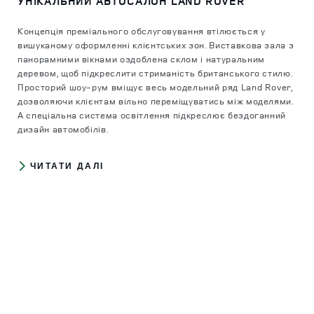
УНІКАЛЬНИЙ АВТОСАЛОН LAND ROVER
Концепція преміального обслуговування втілюється у
вишуканому оформленні клієнтських зон. Виставкова зала з
панорамними вікнами оздоблена склом і натуральним
деревом, щоб підкреслити стриманість британського стилю.
Просторий шоу-рум вміщує весь модельний ряд Land Rover,
дозволяючи клієнтам вільно переміщуватись між моделями.
А спеціальна система освітлення підкреслює бездоганний
дизайн автомобілів.
ЧИТАТИ ДАЛІ