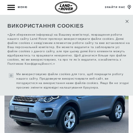
МЕНЮ
ЗНАЙТИ НАС
ВИКОРИСТАННЯ COOKIES
ОФІЦІЙНІ АВТОМОБІЛІ ЛЕНД РОВЕР З
«Для збереження інформаціі на Вашому комп’ютері, покращення роботи
ПРОБІГОМ
нашого сайту Land Rover пропонує використовувати файли cookies. Деякі
файли cookies є невід’ємним елементом роботи сайту та вже встановлені на
Ваш персональний комп’ютер. Ви можете видалити та заблокувати усі
файли cookies з даного сайту, але при цьому деякі його елементи можуть
відображатись та працювати некоректно. Щоб дізнатися більше про файли
9
/
14
ФІЛЬТР
cookies, які ми використовуємо, та про те як їх видалити, ознайомтесь з
Політикою Конфіденційності.»
Ми використовуємо файли cookies для того, щоб покращити роботу
нашого сайту. Продовжуючи використовувати веб-сайт, ви
погоджуєтеся на використання нами файлів cookies. Якщо Ви не згодні
просимо змінити відповідні налаштування браузера.