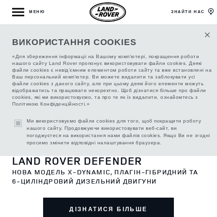
МЕНЮ
ЗНАЙТИ НАС
ВИКОРИСТАННЯ COOKIES
«Для збереження інформаціі на Вашому комп’ютері, покращення роботи
нашого сайту Land Rover пропонує використовувати файли cookies. Деякі
файли cookies є невід’ємним елементом роботи сайту та вже встановлені на
Ваш персональний комп’ютер. Ви можете видалити та заблокувати усі
файли cookies з даного сайту, але при цьому деякі його елементи можуть
відображатись та працювати некоректно. Щоб дізнатися більше про файли
cookies, які ми використовуємо, та про те як їх видалити, ознайомтесь з
Політикою Конфіденційності.»
Ми використовуємо файли cookies для того, щоб покращити роботу
нашого сайту. Продовжуючи використовувати веб-сайт, ви
погоджуєтеся на використання нами файлів cookies. Якщо Ви не згодні
просимо змінити відповідні налаштування браузера.
LAND ROVER DEFENDER
НОВА МОДЕЛЬ X-DYNAMIC, ПЛАГІН-ГІБРИДНИЙ ТА
6-ЦИЛІНДРОВИЙ ДИЗЕЛЬНИЙ ДВИГУНИ
ДІЗНАТИСЯ БІЛЬШЕ