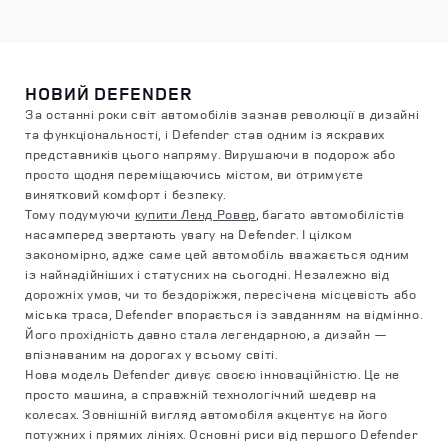
НОВИЙ DEFENDER
За останні роки світ автомобілів зазнав революції в дизайні
та функціональності, і Defender став одним із яскравих
представників цього напряму. Вирушаючи в подорож або
просто щодня переміщаючись містом, ви отримуєте
винятковий комфорт і безпеку.
Тому подумуючи
купити Ленд Ровер
, багато автомобілістів
насамперед звертають увагу на Defender. І цілком
закономірно, адже саме цей автомобіль вважається одним
із найнадійніших і статусних на сьогодні. Незалежно від
дорожніх умов, чи то бездоріжжя, пересічена місцевість або
міська траса, Defender впорається із завданням на відмінно.
Його прохідність давно стала легендарною, а дизайн —
впізнаваним на дорогах у всьому світі.
Нова модель Defender дивує своєю інноваційністю. Це не
просто машина, а справжній технологічний шедевр на
колесах. Зовнішній вигляд автомобіля акцентує на його
потужних і прямих лініях. Основні риси від першого Defender