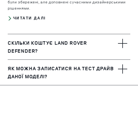
були збережені, але доповнені сучасними дизайнерськими
рішеннями.
ЧИТАТИ ДАЛІ
СКІЛЬКИ КОШТУЄ LAND ROVER
DEFENDER?
Ціни на автомобілі з модельного ряду Land Rover Defender
ЯК МОЖНА ЗАПИСАТИСЯ НА ТЕСТ ДРАЙВ
стартують від 10 373 922 грн
ДАНОЇ МОДЕЛІ?
Тест-драйв автомобіля Land Rover Defender можна
провести в будь-який зручний для вас час заповнивши
форму запису на тест драйв на сайті