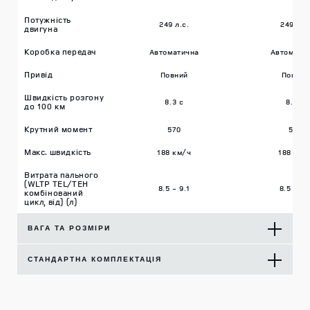
Потужність
249 л.с.
249 л.с
двигуна
Коробка передач
Автоматична
Автомати
Привід
Повний
Повний
Швидкість розгону
8.3 c
8.3 c
до 100 км
Крутний момент
570
570
Макс. швидкість
188 км/ч
188 км/
Витрата пального
(WLTP TEL/TEH
8.5 - 9.1
8.5 - 9.
комбінований
цикл, від) (л)
ВАГА ТА РОЗМIРИ
Власна вага
2 436 кг
2 436 к
СТАНДАРТНА КОМПЛЕКТАЦІЯ
Максимальна вага
3 200 кг
3 200 к
- Стандартний важіль
- Стандартний важіл
ТРАНСМІСІЯ ТА
перемикання передач
перемикання переда
ДИНАМІКА
Паливний бак
89 л
89 л
- Система адаптації до дорожніх
- Система адаптації 