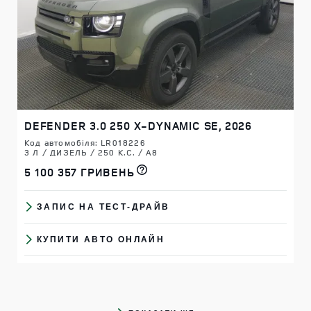
- Дзеркало заднього виду з
автоматичним зате
автоматичним затемненням
- Конфігуруєме деко
- Освітлення інтер'єру
освітлення інтер'єру 
налаштуваннями кор
- Центральна консоль з
(10 кольорів на вибір
підлокітником (2 x USBC розетки
для задніх пасажирів)
- Центральна консол
підлокітником (2 x U
- Шторка в багажному відділенні
для задніх пасажирів
- Розділова сітка в багажному
- Шторка в багажному
відділенні
- Розділова сітка в 
- Без піддона в багажному
відділенні
відділенні
DEFENDER 3.0 250 X-DYNAMIC SE, 2026
- Без піддона в бага
відділенні
Код автомобіля: LR018226
3 Л / ДИЗЕЛЬ / 250 К.С. / A8
5 100 357 ГРИВЕНЬ
- Поперечна балка з світло-
- Поперечна балка з 
Оздоблення
сірим покриттям Light Cloud
сірим покриттям Ligh
ЗАПИС НА ТЕСТ-ДРАЙВ
інтер'єру
- Кермо з штучного матеріалу
- Кермо з штучного 
КЕРМО
- Механічне налаштування
- Механічне налашт
КУПИТИ АВТО ОНЛАЙН
керма
керма
- 2-х зонний клімат контроль
- 2-х зонний клімат 
КЛІМАТ-КОНТРОЛЬ