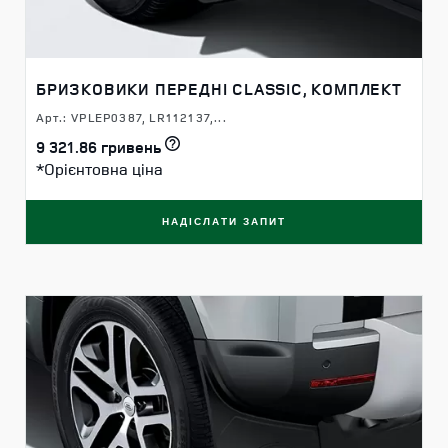
ГАЛЬМА
колодок
колодок
БРИЗКОВИКИ ПЕРЕДНІ CLASSIC, КОМПЛЕКТ
ЕМБЛЕМИ ВЕРСІЇ
ТА ДВИГУНА
Арт.: VPLEP0387, LR112137,...
TROPY KIT
9 321.86 гривень
*Орієнтовна ціна
НАДІСЛАТИ ЗАПИТ