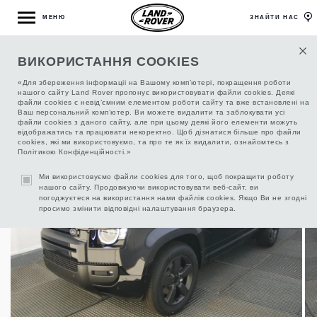
МЕНЮ
ЗНАЙТИ НАС
НАЗАД ДО ПІДБОРУ АВТО
ВИКОРИСТАННЯ COOKIES
«Для збереження інформаціі на Вашому комп’ютері, покращення роботи
нашого сайту Land Rover пропонує використовувати файли cookies. Деякі
файли cookies є невід’ємним елементом роботи сайту та вже встановлені на
DEFENDER 3.0 250 X-DYNAMIC SE, 2026
Ваш персональний комп’ютер. Ви можете видалити та заблокувати усі
файли cookies з даного сайту, але при цьому деякі його елементи можуть
відображатись та працювати некоректно. Щоб дізнатися більше про файли
cookies, які ми використовуємо, та про те як їх видалити, ознайомтесь з
Політикою Конфіденційності.»
Ми використовуємо файли cookies для того, щоб покращити роботу
нашого сайту. Продовжуючи використовувати веб-сайт, ви
погоджуєтеся на використання нами файлів cookies. Якщо Ви не згодні
просимо змінити відповідні налаштування браузера.