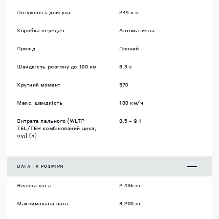
Потужність двигуна
249 л.с.
Коробка передач
Автоматична
Привід
Повний
Швидкість розгону до 100 км
8.3 c
Крутний момент
570
Макс. швидкість
188 км/ч
Витрата пального (WLTP
8.5 - 9.1
TEL/TEH комбінований цикл,
від) (л)
ВАГА ТА РОЗМIРИ
Власна вага
2 436 кг
Максимальна вага
3 200 кг