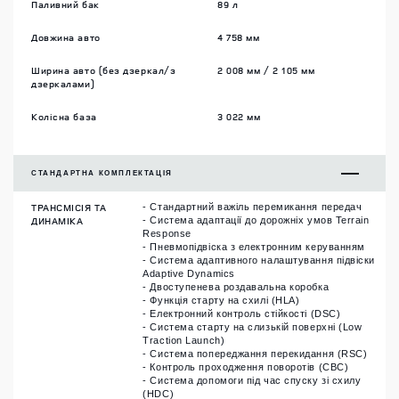
Паливний бак
89 л
Довжина авто
4 758 мм
Ширина авто (без дзеркал/з
2 008 мм / 2 105 мм
дзеркалами)
Колісна база
3 022 мм
СТАНДАРТНА КОМПЛЕКТАЦІЯ
ТРАНСМІСІЯ ТА
- Стандартний важіль перемикання передач
ДИНАМІКА
- Система адаптації до дорожніх умов Terrain
Response
- Пневмопідвіска з електронним керуванням
- Система адаптивного налаштування підвіски
Adaptive Dynamics
- Двоступенева роздавальна коробка
- Функція старту на схилі (HLA)
- Електронний контроль стійкості (DSC)
- Система старту на слизькій поверхні (Low
Traction Launch)
- Система попереджання перекидання (RSC)
- Контроль проходження поворотів (CBC)
- Система допомоги під час спуску зі схилу
(HDC)