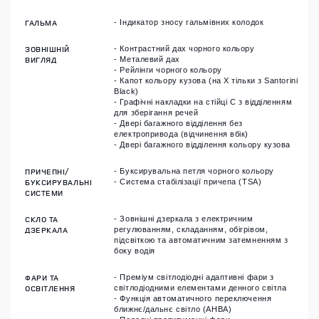
ГАЛЬМА
- Індикатор зносу гальмівних колодок
ЗОВНІШНІЙ
- Контрастний дах чорного кольору
ВИГЛЯД
- Металевий дах
- Рейлінги чорного кольору
- Капот кольору кузова (на X тільки з Santorini
Black)
- Графічні накладки на стійці C з відділенням
для зберігання речей
- Двері багажного відділення без
електропривода (відчинення вбік)
- Двері багажного відділення кольору кузова
ПРИЧЕПНІ/
- Буксирувальна петля чорного кольору
БУКСИРУВАЛЬНІ
- Система стабілізації причепа (TSA)
СИСТЕМИ
СКЛО ТА
- Зовнішні дзеркала з електричним
ДЗЕРКАЛА
регулюванням, складанням, обігрівом,
підсвіткою та автоматичним затемненням з
боку водія
ФАРИ ТА
- Преміум світлодіодні адаптивні фари з
ОСВІТЛЕННЯ
світлодіодними елементами денного світла
- Функція автоматичного переключення
ближнє/дальнє світло (AHBA)