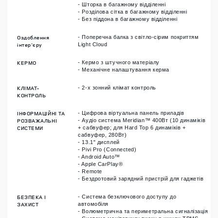
- Шторка в багажному відділенні
- Розділова сітка в багажному відділенні
- Без піддона в багажному відділенні
Оздоблення
- Поперечна балка з світло-сірим покриттям
інтер'єру
Light Cloud
КЕРМО
- Кермо з штучного матеріалу
- Механічне налаштування керма
КЛІМАТ-
- 2-х зонний клімат контроль
КОНТРОЛЬ
ІНФОРМАЦІЙНІ ТА
- Цифрова віртуальна панель приладів
РОЗВАЖАЛЬНІ
- Аудіо система Meridian™ 400Вт (10 динаміків
СИСТЕМИ
+ сабвуфер; для Hard Top 6 динаміків +
сабвуфер, 280Вт)
- 13.1" дисплей
- Pivi Pro (Connected)
- Android Auto™
- Apple CarPlay®
- Remote
- Бездротовий зарядний пристрій для гаджетів
БЕЗПЕКА І
- Система безключового доступу до
ЗАХИСТ
автомобіля
- Волюметрична та периметральна сигналізація