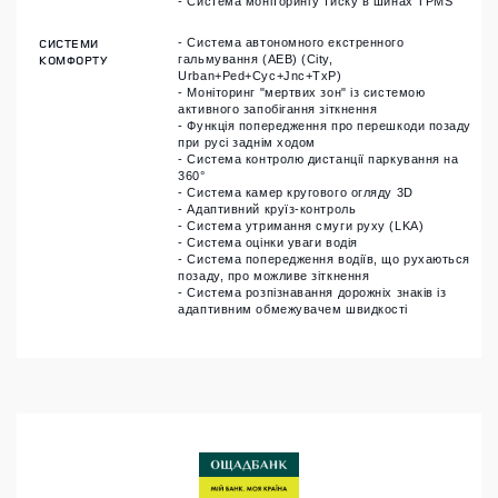
- Система моніторингу тиску в шинах TPMS
СИСТЕМИ
- Система автономного екстренного
КОМФОРТУ
гальмування (AEB) (City,
Urban+Ped+Cyc+Jnc+TxP)
- Моніторинг "мертвих зон" із системою
активного запобігання зіткнення
- Функція попередження про перешкоди позаду
при русі заднім ходом
- Система контролю дистанції паркування на
360°
- Система камер кругового огляду 3D
- Адаптивний круїз-контроль
- Система утримання смуги руху (LKA)
- Система оцінки уваги водія
- Система попередження водіїв, що рухаються
позаду, про можливе зіткнення
- Система розпізнавання дорожніх знаків із
адаптивним обмежувачем швидкості