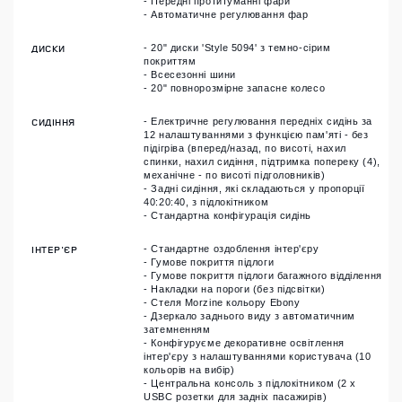
- Передні протитуманні фари
- Автоматичне регулювання фар
ДИСКИ
- 20" диски 'Style 5094' з темно-сірим
покриттям
- Всесезонні шини
- 20" повнорозмірне запасне колесо
СИДІННЯ
- Електричне регулювання передніх сидінь за
12 налаштуваннями з функцією пам'яті - без
підігріва (вперед/назад, по висоті, нахил
спинки, нахил сидіння, підтримка попереку (4),
механічне - по висоті підголовників)
- Задні сидіння, які складаються у пропорції
40:20:40, з підлокітником
- Стандартна конфігурація сидінь
ІНТЕР'ЄР
- Стандартне оздоблення інтер'єру
- Гумове покриття підлоги
- Гумове покриття підлоги багажного відділення
- Накладки на пороги (без підсвітки)
- Стеля Morzine кольору Ebony
- Дзеркало заднього виду з автоматичним
затемненням
- Конфігуруєме декоративне освітлення
інтер'єру з налаштуваннями користувача (10
кольорів на вибір)
- Центральна консоль з підлокітником (2 x
USBC розетки для задніх пасажирів)