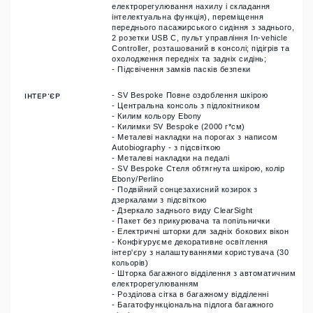
електрорегулювання нахилу і складання
інтелектуальна функція), переміщення
переднього пасажирського сидіння з заднього,
2 розетки USB C, пульт управління In-vehicle
Controller, розташований в консолі; підігрів та
охолодження передніх та задніх сидінь;
- Підсвічення замків пасків безпеки
ІНТЕР'ЄР
- SV Bespoke Повне оздоблення шкірою
- Центральна консоль з підлокітником
- Килим кольору Ebony
- Килимки SV Bespoke (2000 г*см)
- Металеві накладки на порогах з написом
Autobiography - з підсвіткою
- Металеві накладки на педалі
- SV Bespoke Стеля обтягнута шкірою, колір
Ebony/Perlino
- Подвійний сонцезахисний козирок з
дзеркалами з підсвіткою
- Дзеркало заднього виду ClearSight
- Пакет без прикурювача та попільнички
- Електричні шторки для задніх бокових вікон
- Конфігуруєме декоративне освітлення
інтер'єру з налаштуваннями користувача (30
кольорів)
- Шторка багажного відділення з автоматичним
електрорегулюванням
- Розділова сітка в багажному відділенні
- Багатофункціональна підлога багажного