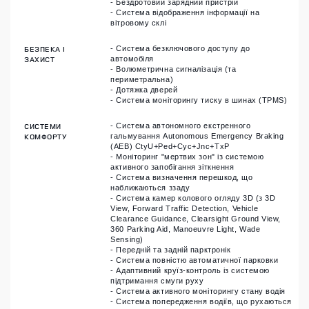
- Бездротовий зарядний пристрій
- Система відображення інформації на
вітровому склі
БЕЗПЕКА І
- Система безключового доступу до
ЗАХИСТ
автомобіля
- Волюметрична сигналізація (та
периметральна)
- Дотяжка дверей
- Система моніторингу тиску в шинах (TPMS)
СИСТЕМИ
- Система автономного екстренного
КОМФОРТУ
гальмування Autonomous Emergency Braking
(AEB) CtyU+Ped+Cyc+Jnc+TxP
- Моніторинг "мертвих зон" із системою
активного запобігання зіткнення
- Система визначення перешкод, що
наближаються ззаду
- Система камер колового огляду 3D (з 3D
View, Forward Traffic Detection, Vehicle
Clearance Guidance, Clearsight Ground View,
360 Parking Aid, Manoeuvre Light, Wade
Sensing)
- Передній та задній парктронік
- Система повністю автоматичної парковки
- Адаптивний круїз-контроль із системою
підтримання смуги руху
- Система активного моніторингу стану водія
- Система попередження водіїв, що рухаються