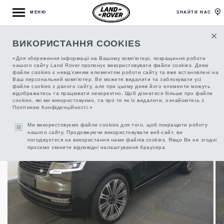
МЕНЮ
ЗНАЙТИ НАС
НАЗАД ДО ПІДБОРУ АВТО
ВИКОРИСТАННЯ COOKIES
«Для збереження інформаціі на Вашому комп’ютері, покращення роботи
нашого сайту Land Rover пропонує використовувати файли cookies. Деякі
файли cookies є невід’ємним елементом роботи сайту та вже встановлені на
RANGE ROVER 3.0 350 AUTOBIOGRAPHY , 2026
Ваш персональний комп’ютер. Ви можете видалити та заблокувати усі
файли cookies з даного сайту, але при цьому деякі його елементи можуть
відображатись та працювати некоректно. Щоб дізнатися більше про файли
cookies, які ми використовуємо, та про те як їх видалити, ознайомтесь з
Політикою Конфіденційності.»
Ми використовуємо файли cookies для того, щоб покращити роботу
нашого сайту. Продовжуючи використовувати веб-сайт, ви
погоджуєтеся на використання нами файлів cookies. Якщо Ви не згодні
просимо змінити відповідні налаштування браузера.