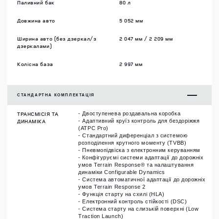
Паливний бак
80 л
Довжина авто
5 052 мм
Ширина авто (без дзеркал/з
2 047 мм / 2 209 мм
дзеркалами)
Колісна база
2 997 мм
СТАНДАРТНА КОМПЛЕКТАЦІЯ
ТРАНСМІСІЯ ТА
- Двоступенева роздавальна коробка
ДИНАМІКА
- Адаптивний круїз контроль для бездоріжжя
(ATPC Pro)
- Стандартний диференціал з системою
розподілення крутного моменту (TVBB)
- Пневмопідвіска з електронним керуванням
- Конфігуруємі системи адаптації до дорожніх
умов Terrain Response® та налаштування
динаміки Configurable Dynamics
- Система автоматичної адаптації до дорожніх
умов Terrain Response 2
- Функція старту на схилі (HLA)
- Електронний контроль стійкості (DSC)
- Система старту на слизькій поверхні (Low
Traction Launch)