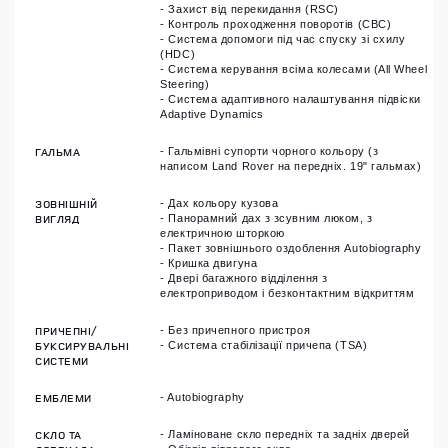
- Захист від перекидання (RSC)
- Контроль проходження поворотів (CBC)
- Система допомоги під час спуску зі схилу
(HDC)
- Система керування всіма колесами (All Wheel
Steering)
- Система адаптивного налаштування підвіски
Adaptive Dynamics
ГАЛЬМА
- Гальмівні супорти чорного кольору (з
написом Land Rover на передніх. 19" гальмах)
ЗОВНІШНІЙ
- Дах кольору кузова
ВИГЛЯД
- Панорамний дах з зсувним люком, з
електричною шторкою
- Пакет зовнішнього оздоблення Autobiography
- Кришка двигуна
- Двері багажного відділення з
електроприводом і безконтактним відкриттям
ПРИЧЕПНІ/
- Без причепного пристроя
БУКСИРУВАЛЬНІ
- Система стабілізації причепа (TSA)
СИСТЕМИ
ЕМБЛЕМИ
- Autobiography
СКЛО ТА
- Ламіноване скло передніх та задніх дверей