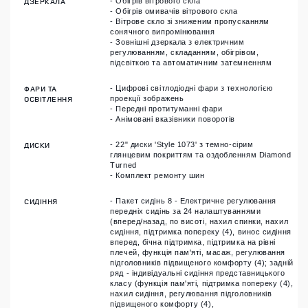
ДЗЕРКАЛА
- Обігрів вітрового скла
- Обігрів омивачів вітрового скла
- Вітрове скло зі зниженим пропусканням
сонячного випромінювання
- Зовнішні дзеркала з електричним
регулюванням, складанням, обігрівом,
підсвіткою та автоматичним затемненням
ФАРИ ТА
- Цифрові світлодіодні фари з технологією
ОСВІТЛЕННЯ
проекції зображень
- Передні протитуманні фари
- Анімовані вказівники поворотів
ДИСКИ
- 22" диски 'Style 1073' з темно-сірим
глянцевим покриттям та оздобленням Diamond
Turned
- Комплект ремонту шин
СИДІННЯ
- Пакет сидінь 8 - Електричне регулювання
передніх сидінь за 24 налаштуваннями
(вперед/назад, по висоті, нахил спинки, нахил
сидіння, підтримка попереку (4), винос сидіння
вперед, бічна підтримка, підтримка на рівні
плечей, функція пам'яті, масаж, регулювання
підголовників підвищеного комфорту (4); задній
ряд - індивідуальні сидіння представницького
класу (функція пам'яті, підтримка попереку (4),
нахил сидіння, регулювання підголовників
підвищеного комфорту (4),