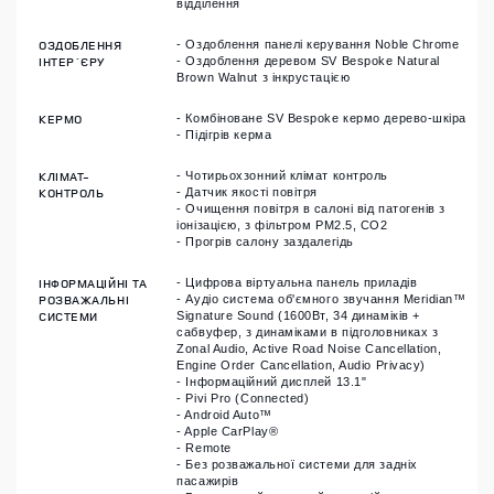
відділення
ОЗДОБЛЕННЯ
- Оздоблення панелі керування Noble Chrome
ІНТЕР`ЄРУ
- Оздоблення деревом SV Bespoke Natural
Brown Walnut з інкрустацією
КЕРМО
- Комбіноване SV Bespoke кермо дерево-шкіра
- Підігрів керма
КЛІМАТ-
- Чотирьохзонний клімат контроль
КОНТРОЛЬ
- Датчик якості повітря
- Очищення повітря в салоні від патогенів з
іонізацією, з фільтром PM2.5, CO2
- Прогрів салону заздалегідь
ІНФОРМАЦІЙНІ ТА
- Цифрова віртуальна панель приладів
РОЗВАЖАЛЬНІ
- Аудіо система об'ємного звучання Meridian™
СИСТЕМИ
Signature Sound (1600Вт, 34 динаміків +
сабвуфер, з динаміками в підголовниках з
Zonal Audio, Active Road Noise Cancellation,
Engine Order Cancellation, Audio Privacy)
- Інформаційний дисплей 13.1"
- Pivi Pro (Connected)
- Android Auto™
- Apple CarPlay®
- Remote
- Без розважальної системи для задніх
пасажирів