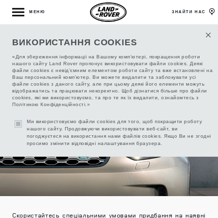
МЕНЮ
ЗНАЙТИ НАС
ВИКОРИСТАННЯ COOKIES
СПЕЦІАЛЬНІ УМОВИ ПРИДБАННЯ АВТО 2025
«Для збереження інформаціі на Вашому комп’ютері, покращення роботи
РОКУ
нашого сайту Land Rover пропонує використовувати файли cookies. Деякі
файли cookies є невід’ємним елементом роботи сайту та вже встановлені на
Ваш персональний комп’ютер. Ви можете видалити та заблокувати усі
файли cookies з даного сайту, але при цьому деякі його елементи можуть
відображатись та працювати некоректно. Щоб дізнатися більше про файли
cookies, які ми використовуємо, та про те як їх видалити, ознайомтесь з
Політикою Конфіденційності.»
Ми використовуємо файли cookies для того, щоб покращити роботу
нашого сайту. Продовжуючи використовувати веб-сайт, ви
погоджуєтеся на використання нами файлів cookies. Якщо Ви не згодні
просимо змінити відповідні налаштування браузера.
Скористайтесь спеціальними умовами придбання на наявні