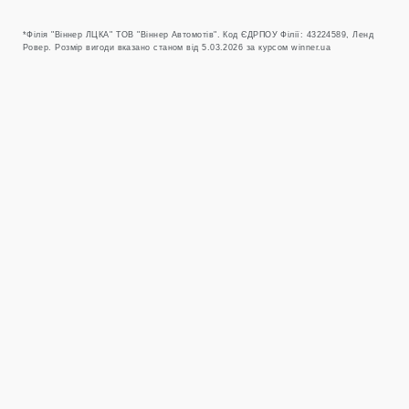
*Філія "Віннер ЛЦКА" ТОВ "Віннер Автомотів". Код ЄДРПОУ Філії: 43224589, Ленд
Ровер. Розмір вигоди вказано станом від 5.03.2026 за курсом winner.ua