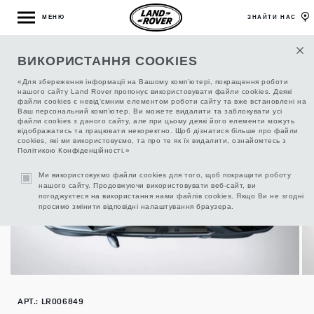
МЕНЮ
ЗНАЙТИ НАС
ВИКОРИСТАННЯ COOKIES
БАГАЖНИК ДЛЯ ЛИЖ ТА СНОУБОРДІВ
«Для збереження інформаціі на Вашому комп’ютері, покращення роботи
нашого сайту Land Rover пропонує використовувати файли cookies. Деякі
файли cookies є невід’ємним елементом роботи сайту та вже встановлені на
Ваш персональний комп’ютер. Ви можете видалити та заблокувати усі
файли cookies з даного сайту, але при цьому деякі його елементи можуть
відображатись та працювати некоректно. Щоб дізнатися більше про файли
cookies, які ми використовуємо, та про те як їх видалити, ознайомтесь з
Політикою Конфіденційності.»
Ми використовуємо файли cookies для того, щоб покращити роботу
нашого сайту. Продовжуючи використовувати веб-сайт, ви
погоджуєтеся на використання нами файлів cookies. Якщо Ви не згодні
просимо змінити відповідні налаштування браузера.
АРТ.: LR006849