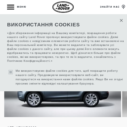
МЕНЮ
ЗНАЙТИ НАС
ВИКОРИСТАННЯ COOKIES
БАГАЖНИК ДЛЯ ВОДНОСПОРТИВНОГО
СПОРЯДЖЕННЯ
«Для збереження інформаціі на Вашому комп’ютері, покращення роботи
нашого сайту Land Rover пропонує використовувати файли cookies. Деякі
файли cookies є невід’ємним елементом роботи сайту та вже встановлені на
Ваш персональний комп’ютер. Ви можете видалити та заблокувати усі
файли cookies з даного сайту, але при цьому деякі його елементи можуть
відображатись та працювати некоректно. Щоб дізнатися більше про файли
cookies, які ми використовуємо, та про те як їх видалити, ознайомтесь з
Політикою Конфіденційності.»
Ми використовуємо файли cookies для того, щоб покращити роботу
нашого сайту. Продовжуючи використовувати веб-сайт, ви
погоджуєтеся на використання нами файлів cookies. Якщо Ви не згодні
просимо змінити відповідні налаштування браузера.