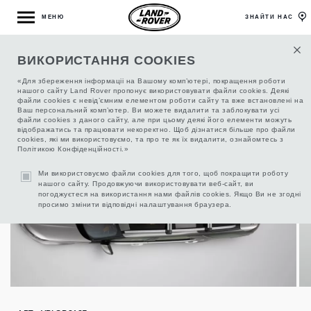
МЕНЮ
ЗНАЙТИ НАС
ВИКОРИСТАННЯ COOKIES
БАГАЖНИК ДЛЯ ВОДНОСПОРТИВНОГО
СПОРЯДЖЕННЯ
«Для збереження інформаціі на Вашому комп’ютері, покращення роботи
нашого сайту Land Rover пропонує використовувати файли cookies. Деякі
файли cookies є невід’ємним елементом роботи сайту та вже встановлені на
Ваш персональний комп’ютер. Ви можете видалити та заблокувати усі
файли cookies з даного сайту, але при цьому деякі його елементи можуть
відображатись та працювати некоректно. Щоб дізнатися більше про файли
cookies, які ми використовуємо, та про те як їх видалити, ознайомтесь з
Політикою Конфіденційності.»
Ми використовуємо файли cookies для того, щоб покращити роботу
нашого сайту. Продовжуючи використовувати веб-сайт, ви
погоджуєтеся на використання нами файлів cookies. Якщо Ви не згодні
просимо змінити відповідні налаштування браузера.