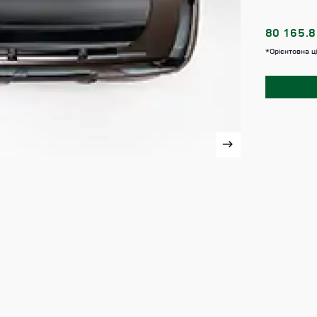
80 165.
*Орієнтовна ц