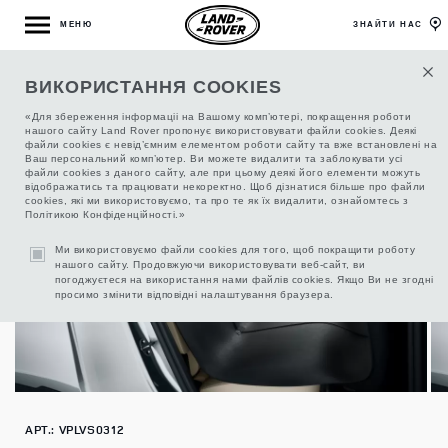
МЕНЮ
ЗНАЙТИ НАС
ВИКОРИСТАННЯ COOKIES
ЧОХОЛ ЗАХИСНИЙ ЗАДНІХ СИДІНЬ
«Для збереження інформаціі на Вашому комп’ютері, покращення роботи
нашого сайту Land Rover пропонує використовувати файли cookies. Деякі
файли cookies є невід’ємним елементом роботи сайту та вже встановлені на
Ваш персональний комп’ютер. Ви можете видалити та заблокувати усі
файли cookies з даного сайту, але при цьому деякі його елементи можуть
відображатись та працювати некоректно. Щоб дізнатися більше про файли
cookies, які ми використовуємо, та про те як їх видалити, ознайомтесь з
Політикою Конфіденційності.»
Ми використовуємо файли cookies для того, щоб покращити роботу
нашого сайту. Продовжуючи використовувати веб-сайт, ви
погоджуєтеся на використання нами файлів cookies. Якщо Ви не згодні
просимо змінити відповідні налаштування браузера.
АРТ.: VPLVS0312