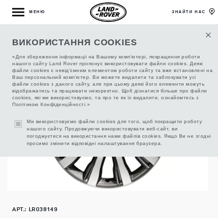
МЕНЮ
ЗНАЙТИ НАС
ВИКОРИСТАННЯ COOKIES
ДИСК ЛЕГКОСПЛАВНИЙ R21
«Для збереження інформаціі на Вашому комп’ютері, покращення роботи
нашого сайту Land Rover пропонує використовувати файли cookies. Деякі
файли cookies є невід’ємним елементом роботи сайту та вже встановлені на
Ваш персональний комп’ютер. Ви можете видалити та заблокувати усі
файли cookies з даного сайту, але при цьому деякі його елементи можуть
відображатись та працювати некоректно. Щоб дізнатися більше про файли
cookies, які ми використовуємо, та про те як їх видалити, ознайомтесь з
Політикою Конфіденційності.»
Ми використовуємо файли cookies для того, щоб покращити роботу
нашого сайту. Продовжуючи використовувати веб-сайт, ви
погоджуєтеся на використання нами файлів cookies. Якщо Ви не згодні
просимо змінити відповідні налаштування браузера.
АРТ.: LR038149