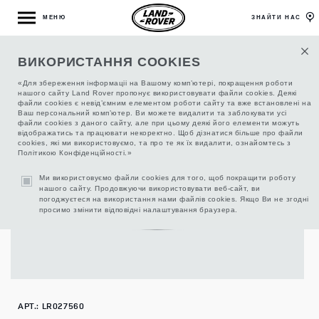
МЕНЮ
ЗНАЙТИ НАС
ВИКОРИСТАННЯ COOKIES
КОВПАЧКИ НА ВЕНТИЛЬ, КОМПЛЕКТ
«Для збереження інформаціі на Вашому комп’ютері, покращення роботи
нашого сайту Land Rover пропонує використовувати файли cookies. Деякі
файли cookies є невід’ємним елементом роботи сайту та вже встановлені на
Ваш персональний комп’ютер. Ви можете видалити та заблокувати усі
файли cookies з даного сайту, але при цьому деякі його елементи можуть
відображатись та працювати некоректно. Щоб дізнатися більше про файли
cookies, які ми використовуємо, та про те як їх видалити, ознайомтесь з
Політикою Конфіденційності.»
Ми використовуємо файли cookies для того, щоб покращити роботу
нашого сайту. Продовжуючи використовувати веб-сайт, ви
погоджуєтеся на використання нами файлів cookies. Якщо Ви не згодні
просимо змінити відповідні налаштування браузера.
АРТ.: LR027560