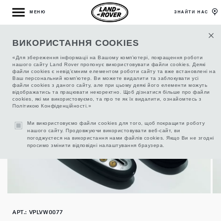
МЕНЮ
ЗНАЙТИ НАС
ВИКОРИСТАННЯ COOKIES
МАНОМЕТР
«Для збереження інформаціі на Вашому комп’ютері, покращення роботи
нашого сайту Land Rover пропонує використовувати файли cookies. Деякі
файли cookies є невід’ємним елементом роботи сайту та вже встановлені на
Ваш персональний комп’ютер. Ви можете видалити та заблокувати усі
файли cookies з даного сайту, але при цьому деякі його елементи можуть
відображатись та працювати некоректно. Щоб дізнатися більше про файли
cookies, які ми використовуємо, та про те як їх видалити, ознайомтесь з
Політикою Конфіденційності.»
Ми використовуємо файли cookies для того, щоб покращити роботу
нашого сайту. Продовжуючи використовувати веб-сайт, ви
погоджуєтеся на використання нами файлів cookies. Якщо Ви не згодні
просимо змінити відповідні налаштування браузера.
АРТ.: VPLVW0077