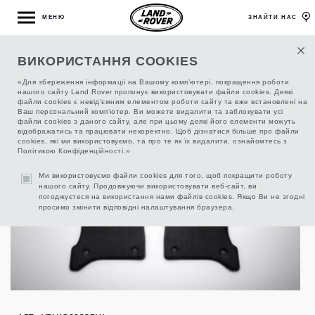
МЕНЮ
ЗНАЙТИ НАС
ВИКОРИСТАННЯ COOKIES
АНТИМІКРОБНІ КИЛИМКИ SV НА
ЗАМОВЛЕННЯ, LHD, SWB
«Для збереження інформаціі на Вашому комп’ютері, покращення роботи
нашого сайту Land Rover пропонує використовувати файли cookies. Деякі
файли cookies є невід’ємним елементом роботи сайту та вже встановлені на
Ваш персональний комп’ютер. Ви можете видалити та заблокувати усі
файли cookies з даного сайту, але при цьому деякі його елементи можуть
відображатись та працювати некоректно. Щоб дізнатися більше про файли
cookies, які ми використовуємо, та про те як їх видалити, ознайомтесь з
Політикою Конфіденційності.»
Ми використовуємо файли cookies для того, щоб покращити роботу
нашого сайту. Продовжуючи використовувати веб-сайт, ви
погоджуєтеся на використання нами файлів cookies. Якщо Ви не згодні
просимо змінити відповідні налаштування браузера.