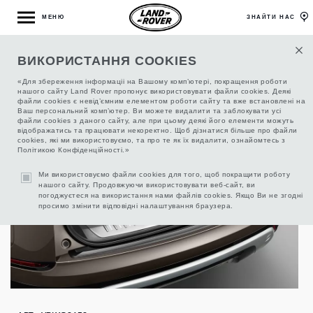
МЕНЮ
ЗНАЙТИ НАС
ВИКОРИСТАННЯ COOKIES
НАКЛАДКА БАГАЖНОГО ВІДДІЛЕННЯ З
ПІДСВІЧУВАННЯМ
«Для збереження інформаціі на Вашому комп’ютері, покращення роботи
нашого сайту Land Rover пропонує використовувати файли cookies. Деякі
файли cookies є невід’ємним елементом роботи сайту та вже встановлені на
Ваш персональний комп’ютер. Ви можете видалити та заблокувати усі
файли cookies з даного сайту, але при цьому деякі його елементи можуть
відображатись та працювати некоректно. Щоб дізнатися більше про файли
cookies, які ми використовуємо, та про те як їх видалити, ознайомтесь з
Політикою Конфіденційності.»
Ми використовуємо файли cookies для того, щоб покращити роботу
нашого сайту. Продовжуючи використовувати веб-сайт, ви
погоджуєтеся на використання нами файлів cookies. Якщо Ви не згодні
просимо змінити відповідні налаштування браузера.