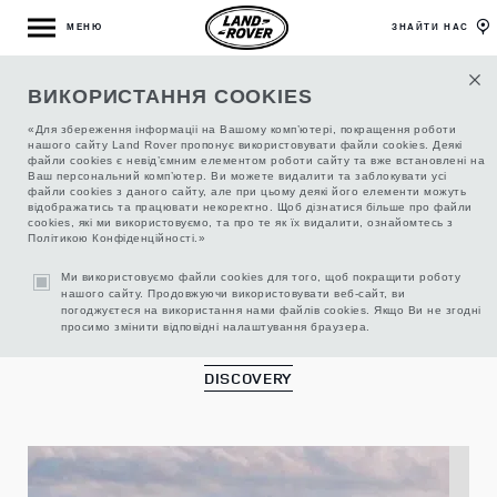
МЕНЮ
ЗНАЙТИ НАС
ВИКОРИСТАННЯ COOKIES
АКСЕСУАРИ ДЛЯ LAND ROVER
«Для збереження інформаціі на Вашому комп’ютері, покращення роботи
нашого сайту Land Rover пропонує використовувати файли cookies. Деякі
файли cookies є невід’ємним елементом роботи сайту та вже встановлені на
Ваш персональний комп’ютер. Ви можете видалити та заблокувати усі
файли cookies з даного сайту, але при цьому деякі його елементи можуть
відображатись та працювати некоректно. Щоб дізнатися більше про файли
cookies, які ми використовуємо, та про те як їх видалити, ознайомтесь з
Політикою Конфіденційності.»
Ми використовуємо файли cookies для того, щоб покращити роботу
нашого сайту. Продовжуючи використовувати веб-сайт, ви
погоджуєтеся на використання нами файлів cookies. Якщо Ви не згодні
просимо змінити відповідні налаштування браузера.
DISCOVERY