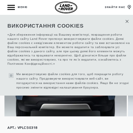
МЕНЮ
ЗНАЙТИ НАС
ВИКОРИСТАННЯ COOKIES
ОРГАНАЙЗЕР БАГАЖНОГО ВІДДІЛЕННЯ
«Для збереження інформаціі на Вашому комп’ютері, покращення роботи
нашого сайту Land Rover пропонує використовувати файли cookies. Деякі
файли cookies є невід’ємним елементом роботи сайту та вже встановлені на
Ваш персональний комп’ютер. Ви можете видалити та заблокувати усі
файли cookies з даного сайту, але при цьому деякі його елементи можуть
відображатись та працювати некоректно. Щоб дізнатися більше про файли
cookies, які ми використовуємо, та про те як їх видалити, ознайомтесь з
Політикою Конфіденційності.»
Ми використовуємо файли cookies для того, щоб покращити роботу
нашого сайту. Продовжуючи використовувати веб-сайт, ви
погоджуєтеся на використання нами файлів cookies. Якщо Ви не згодні
просимо змінити відповідні налаштування браузера.
АРТ.: VPLCS0318