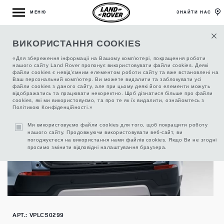
МЕНЮ
ЗНАЙТИ НАС
ВИКОРИСТАННЯ COOKIES
ПЕРЕГОРОДКА БАГАЖНОГО ВІДДІЛЕННЯ
«Для збереження інформаціі на Вашому комп’ютері, покращення роботи
нашого сайту Land Rover пропонує використовувати файли cookies. Деякі
файли cookies є невід’ємним елементом роботи сайту та вже встановлені на
Ваш персональний комп’ютер. Ви можете видалити та заблокувати усі
файли cookies з даного сайту, але при цьому деякі його елементи можуть
відображатись та працювати некоректно. Щоб дізнатися більше про файли
cookies, які ми використовуємо, та про те як їх видалити, ознайомтесь з
Політикою Конфіденційності.»
Ми використовуємо файли cookies для того, щоб покращити роботу
нашого сайту. Продовжуючи використовувати веб-сайт, ви
погоджуєтеся на використання нами файлів cookies. Якщо Ви не згодні
просимо змінити відповідні налаштування браузера.
АРТ.: VPLCS0299