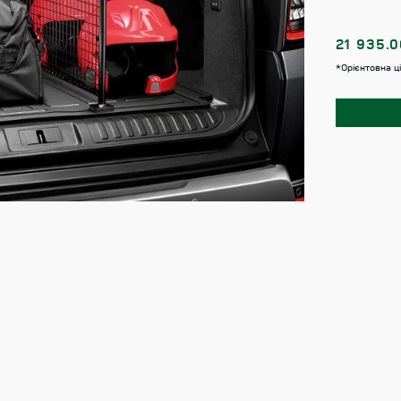
21 935.
*Орієнтовна ц