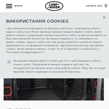
МЕНЮ
ЗНАЙТИ НАС
ВИКОРИСТАННЯ COOKIES
ПЕРЕГОРОДКА БАГАЖНОГО ВІДДІЛЕННЯ,
РОЗДІЛЕННЯ БАГАЖУ
«Для збереження інформаціі на Вашому комп’ютері, покращення роботи
нашого сайту Land Rover пропонує використовувати файли cookies. Деякі
файли cookies є невід’ємним елементом роботи сайту та вже встановлені на
Ваш персональний комп’ютер. Ви можете видалити та заблокувати усі
файли cookies з даного сайту, але при цьому деякі його елементи можуть
відображатись та працювати некоректно. Щоб дізнатися більше про файли
cookies, які ми використовуємо, та про те як їх видалити, ознайомтесь з
Політикою Конфіденційності.»
Ми використовуємо файли cookies для того, щоб покращити роботу
нашого сайту. Продовжуючи використовувати веб-сайт, ви
погоджуєтеся на використання нами файлів cookies. Якщо Ви не згодні
просимо змінити відповідні налаштування браузера.