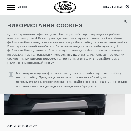
МЕНЮ
ЗНАЙТИ НАС
ВИКОРИСТАННЯ COOKIES
ПОКРИТТЯ ЗАХИСНЕ
«Для збереження інформаціі на Вашому комп’ютері, покращення роботи
нашого сайту Land Rover пропонує використовувати файли cookies. Деякі
файли cookies є невід’ємним елементом роботи сайту та вже встановлені на
Ваш персональний комп’ютер. Ви можете видалити та заблокувати усі
файли cookies з даного сайту, але при цьому деякі його елементи можуть
відображатись та працювати некоректно. Щоб дізнатися більше про файли
cookies, які ми використовуємо, та про те як їх видалити, ознайомтесь з
Політикою Конфіденційності.»
Ми використовуємо файли cookies для того, щоб покращити роботу
нашого сайту. Продовжуючи використовувати веб-сайт, ви
погоджуєтеся на використання нами файлів cookies. Якщо Ви не згодні
просимо змінити відповідні налаштування браузера.
АРТ.: VPLCS0272