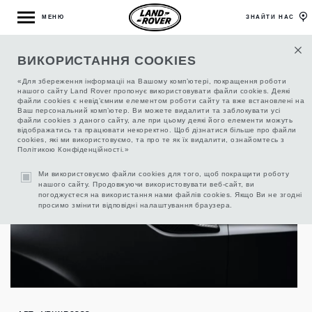
МЕНЮ
ЗНАЙТИ НАС
ВИКОРИСТАННЯ COOKIES
ПОВІТРОЗАБІРНИКИ БОКОВІ З
ВУГЛЕВОЛОКНУ
«Для збереження інформаціі на Вашому комп’ютері, покращення роботи
нашого сайту Land Rover пропонує використовувати файли cookies. Деякі
файли cookies є невід’ємним елементом роботи сайту та вже встановлені на
Ваш персональний комп’ютер. Ви можете видалити та заблокувати усі
файли cookies з даного сайту, але при цьому деякі його елементи можуть
відображатись та працювати некоректно. Щоб дізнатися більше про файли
cookies, які ми використовуємо, та про те як їх видалити, ознайомтесь з
Політикою Конфіденційності.»
Ми використовуємо файли cookies для того, щоб покращити роботу
нашого сайту. Продовжуючи використовувати веб-сайт, ви
погоджуєтеся на використання нами файлів cookies. Якщо Ви не згодні
просимо змінити відповідні налаштування браузера.