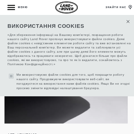
МЕНЮ
ЗНАЙТИ НАС
ВИКОРИСТАННЯ COOKIES
ПРИСТРІЙ ПРИЧЕПНИЙ З`ЄМНИЙ,
ПНЕВМОПІДВІСКА
«Для збереження інформаціі на Вашому комп’ютері, покращення роботи
нашого сайту Land Rover пропонує використовувати файли cookies. Деякі
файли cookies є невід’ємним елементом роботи сайту та вже встановлені на
Ваш персональний комп’ютер. Ви можете видалити та заблокувати усі
файли cookies з даного сайту, але при цьому деякі його елементи можуть
відображатись та працювати некоректно. Щоб дізнатися більше про файли
cookies, які ми використовуємо, та про те як їх видалити, ознайомтесь з
Політикою Конфіденційності.»
Ми використовуємо файли cookies для того, щоб покращити роботу
нашого сайту. Продовжуючи використовувати веб-сайт, ви
погоджуєтеся на використання нами файлів cookies. Якщо Ви не згодні
просимо змінити відповідні налаштування браузера.