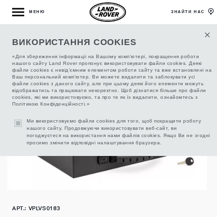
МЕНЮ
ЗНАЙТИ НАС
ВИКОРИСТАННЯ COOKIES
СЕЙФ-КОНТЕЙНЕР
«Для збереження інформаціі на Вашому комп’ютері, покращення роботи
нашого сайту Land Rover пропонує використовувати файли cookies. Деякі
файли cookies є невід’ємним елементом роботи сайту та вже встановлені на
Ваш персональний комп’ютер. Ви можете видалити та заблокувати усі
файли cookies з даного сайту, але при цьому деякі його елементи можуть
відображатись та працювати некоректно. Щоб дізнатися більше про файли
cookies, які ми використовуємо, та про те як їх видалити, ознайомтесь з
Політикою Конфіденційності.»
Ми використовуємо файли cookies для того, щоб покращити роботу
нашого сайту. Продовжуючи використовувати веб-сайт, ви
погоджуєтеся на використання нами файлів cookies. Якщо Ви не згодні
просимо змінити відповідні налаштування браузера.
АРТ.: VPLVS0183