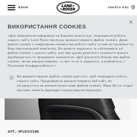
МЕНЮ
ЗНАЙТИ НАС
ВИКОРИСТАННЯ COOKIES
СИСТЕМА CLICK AND GO,ОСНОВА
«Для збереження інформаціі на Вашому комп’ютері, покращення роботи
нашого сайту Land Rover пропонує використовувати файли cookies. Деякі
файли cookies є невід’ємним елементом роботи сайту та вже встановлені на
Ваш персональний комп’ютер. Ви можете видалити та заблокувати усі
файли cookies з даного сайту, але при цьому деякі його елементи можуть
відображатись та працювати некоректно. Щоб дізнатися більше про файли
cookies, які ми використовуємо, та про те як їх видалити, ознайомтесь з
Політикою Конфіденційності.»
Ми використовуємо файли cookies для того, щоб покращити роботу
нашого сайту. Продовжуючи використовувати веб-сайт, ви
погоджуєтеся на використання нами файлів cookies. Якщо Ви не згодні
просимо змінити відповідні налаштування браузера.
АРТ.: VPLRS0388