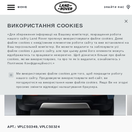
МЕНЮ
ЗНАЙТИ НАС
ВИКОРИСТАННЯ COOKIES
СИСТЕМА ФІКСАЦІЇ БАГАЖУ
«Для збереження інформаціі на Вашому комп’ютері, покращення роботи
нашого сайту Land Rover пропонує використовувати файли cookies. Деякі
файли cookies є невід’ємним елементом роботи сайту та вже встановлені на
Ваш персональний комп’ютер. Ви можете видалити та заблокувати усі
файли cookies з даного сайту, але при цьому деякі його елементи можуть
відображатись та працювати некоректно. Щоб дізнатися більше про файли
cookies, які ми використовуємо, та про те як їх видалити, ознайомтесь з
Політикою Конфіденційності.»
Ми використовуємо файли cookies для того, щоб покращити роботу
нашого сайту. Продовжуючи використовувати веб-сайт, ви
погоджуєтеся на використання нами файлів cookies. Якщо Ви не згодні
просимо змінити відповідні налаштування браузера.
АРТ.: VPLCS0349, VPLCS0324