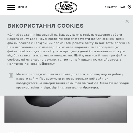
МЕНЮ
ЗНАЙТИ НАС
ВИКОРИСТАННЯ COOKIES
СИСТЕМА УПРАВЛІННЯ ГАРАЖНИМИ
ВОРОТАМИ HOMELINK®
«Для збереження інформаціі на Вашому комп’ютері, покращення роботи
нашого сайту Land Rover пропонує використовувати файли cookies. Деякі
файли cookies є невід’ємним елементом роботи сайту та вже встановлені на
Ваш персональний комп’ютер. Ви можете видалити та заблокувати усі
файли cookies з даного сайту, але при цьому деякі його елементи можуть
відображатись та працювати некоректно. Щоб дізнатися більше про файли
cookies, які ми використовуємо, та про те як їх видалити, ознайомтесь з
Політикою Конфіденційності.»
Ми використовуємо файли cookies для того, щоб покращити роботу
нашого сайту. Продовжуючи використовувати веб-сайт, ви
погоджуєтеся на використання нами файлів cookies. Якщо Ви не згодні
просимо змінити відповідні налаштування браузера.