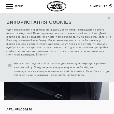
МЕНЮ
ЗНАЙТИ НАС
ВИКОРИСТАННЯ COOKIES
СІТКА БАГАЖНОГО ВІДДІЛЕННЯ БІЧНА
«Для збереження інформаціі на Вашому комп’ютері, покращення роботи
нашого сайту Land Rover пропонує використовувати файли cookies. Деякі
файли cookies є невід’ємним елементом роботи сайту та вже встановлені на
Ваш персональний комп’ютер. Ви можете видалити та заблокувати усі
файли cookies з даного сайту, але при цьому деякі його елементи можуть
відображатись та працювати некоректно. Щоб дізнатися більше про файли
cookies, які ми використовуємо, та про те як їх видалити, ознайомтесь з
Політикою Конфіденційності.»
Ми використовуємо файли cookies для того, щоб покращити роботу
нашого сайту. Продовжуючи використовувати веб-сайт, ви
погоджуєтеся на використання нами файлів cookies. Якщо Ви не згодні
просимо змінити відповідні налаштування браузера.
АРТ.: VPLCS0270